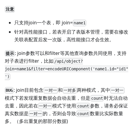
注意
只支持join一个表，即 join=
name1
针对高性能接口，若表开启了表版本管理，需要在修改
关联表配置后发一次版，高性能接口才会生效。
: join参数可以和filter等其他查询参数共同使用，支持
提示
对子表进行filter，比如
/api/object?
join=name1&filter=encodeURIComponent('name1.id="id1"
')
: join目前包含
和
两种模式，其中
BUG
一对一
一对多
一对一
模式下若发现重复数据会自动去重，但是
时无法自动
count
去重，因此若在
模式下使用
参数，请务必保证
一对一
count
真实数据是
的，否则会导致
数量比实际数量
一对一
count
多。（多出重复的那部分数据)