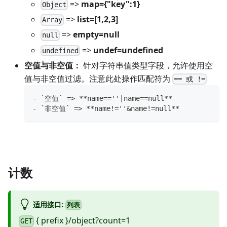
=>
map={"key":1}
Object
=>
list=
[1,2,3]
Array
=>
empty=null
null
=>
undef=undefined
undefined
空值与非空值：
针对字符串值类型字段，允许使用空
值与非空值过滤。注意此处操作匹配符为
== 或 !=
- `空值` => **name==''|name==null** 
- `非空值` => **name!=''&name!=null** 
计数
适用接口:
列表
{ prefix }/object?count=1
GET