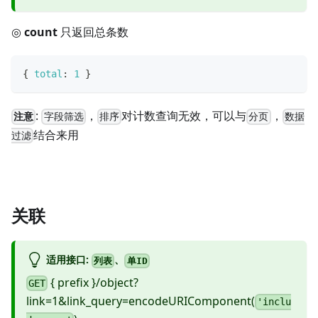
◎
count
只返回总条数
{
total
:
1
}
:
，
对计数查询无效，可以与
，
注意
字段筛选
排序
分页
数据
结合来用
过滤
关联
适用接口:
、
列表
单ID
{ prefix }/object?
GET
link=1&link_query=encodeURIComponent(
'inclu