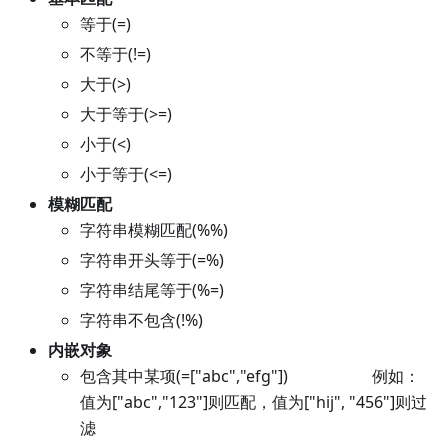
等于(=)
不等于(!=)
大于(>)
大于等于(>=)
小于(<)
小于等于(<=)
模糊匹配
字符串模糊匹配(%%)
字符串开头等于(=%)
字符串结尾等于(%=)
字符串不包含(!%)
内嵌对象
包含其中某项(=
["abc","efg"]
) 例如：
值为
["abc","123"]
则匹配，值为
["hij", "456"]
则过
滤