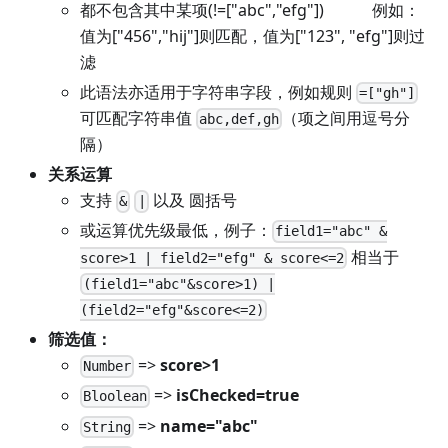
都不包含其中某项(!=
["abc","efg"]
) 例如：
值为
["456","hij"]
则匹配，值为
["123", "efg"]
则过
滤
此语法亦适用于字符串字段，例如规则
=["gh"]
可匹配字符串值
（项之间用逗号分
abc,def,gh
隔）
关系运算
支持
以及 圆括号
&
|
或运算优先级最低，例子：
field1="abc" &
相当于
score>1 | field2="efg" & score<=2
(field1="abc"&score>1) |
(field2="efg"&score<=2)
筛选值：
=>
score>1
Number
=>
isChecked=true
Bloolean
=>
name="abc"
String