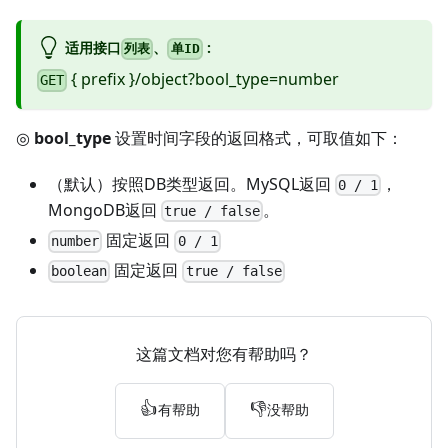
适用接口
、
:
列表
单ID
{ prefix }/object?bool_type=number
GET
◎
bool_type
设置时间字段的返回格式，可取值如下：
（默认）按照DB类型返回。MySQL返回
，
0 / 1
MongoDB返回
。
true / false
固定返回
number
0 / 1
固定返回
boolean
true / false
这篇文档对您有帮助吗？
👍
👎
有帮助
没帮助