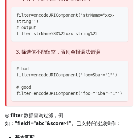
filter=encodeURIComponent('strName="xxx-
string"')
# output
filter=strName%3D%22xxx-string%22
筛选值不能留空，否则会报语法错误
# bad
filter=encodeURIComponent('foo=&bar="1"')
# good
filter=encodeURIComponent('foo=""&bar="1"')
◎
filter
数据查询过滤，例
如：
"field1="abc"&score>1"
。已支持的过滤操作：
基本匹配