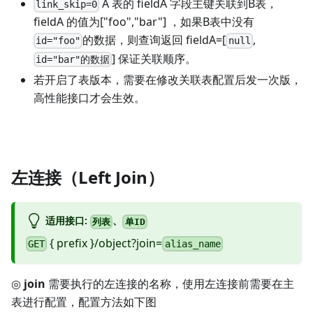
A 表的 fieldA 字段主键关联到B表，
link_skip=0
fieldA 的值为
["foo","bar"]
，如果B表中没有
的数据，则查询返回 fieldA=
[
,
id="foo"
null
]
保证关联顺序。
id="bar"的数据
若开启了表版本，需要在修改关联表配置后发一次版，
高性能接口才会生效。
左连接（Left Join）
适用接口:
、
列表
单ID
{ prefix }/object?join=
GET
alias_name
◎
join
需要执行的左连接的名称，使用左连接前需要在主
表进行配置，配置方法如下图