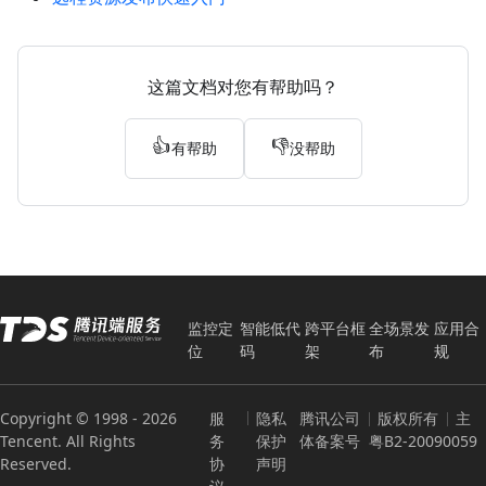
这篇文档对您有帮助吗？
👍
👎
有帮助
没帮助
监控定
智能低代
跨平台框
全场景发
应用合
位
码
架
布
规
Copyright © 1998 -
2026
服
隐私
腾讯公司
版权所有
主
Tencent. All Rights
务
保护
体备案号
粤B2-20090059
Reserved.
协
声明