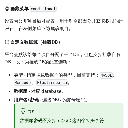
◎ 隐藏菜单
conditional
设置为公开项目后可配置，用于对全部因公开获取权限的用
户在，在左侧菜单下隐藏该项目。
◎ 自定义数据源（挂载DB）
平台会默认给每个项目分配了一个DB，但也支持挂载自有
DB，以下为挂载DB的配置选项：
类型
- 指定挂载数据库的类型，目前支持：
、
MySQL
、
。
Mongodb
Elasticsearch
数据库
- 对应 database。
用户名/密码
- 连接DB时的账号密码。
TIP
数据库密码不支持 ? @ # : 这四个特殊字符