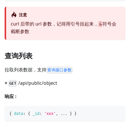
注意
curl 后带的 url 参数，记得用引号括起来，
符号会
&
截断参数
查询列表
拉取列表数据，支持
查询接口参数
+
/api/public/object
GET
响应 :
{
data
:
{
_id
:
'xxx'
,
...
}
}