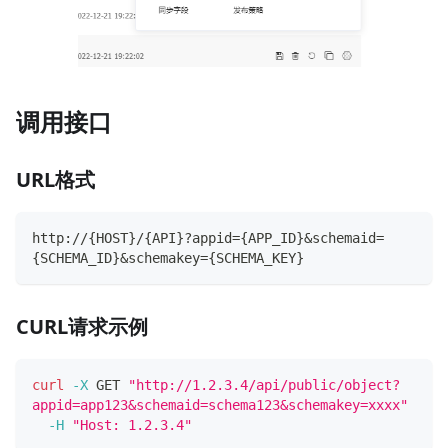
调用接口
URL格式
http://{HOST}/{API}?appid={APP_ID}&schemaid=
{SCHEMA_ID}&schemakey={SCHEMA_KEY}
CURL请求示例
curl
-X
 GET 
"http://1.2.3.4/api/public/object?
appid=app123&schemaid=schema123&schemakey=xxxx"
-H
"Host: 1.2.3.4"