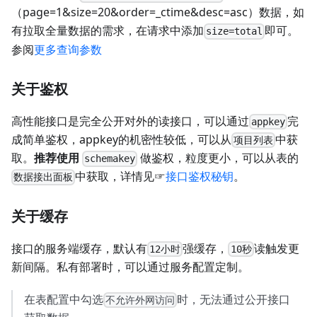
（page=1&size=20&order=_ctime&desc=asc）数据，如
有拉取全量数据的需求，在请求中添加
即可。
size=total
参阅
更多查询参数
关于鉴权
高性能接口是完全公开对外的读接口，可以通过
完
appkey
成简单鉴权，appkey的机密性较低，可以从
中获
项目列表
取。
推荐使用
做鉴权，粒度更小，可以从表的
schemakey
中获取，详情见☞
接口鉴权秘钥
。
数据接出面板
关于缓存
接口的服务端缓存，默认有
强缓存，
读触发更
12小时
10秒
新间隔。私有部署时，可以通过服务配置定制。
在表配置中勾选
时，无法通过公开接口
不允许外网访问