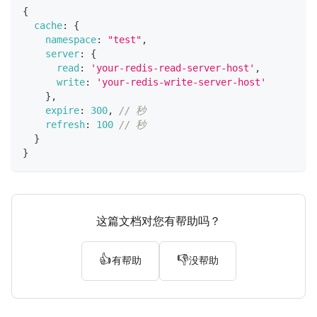
{
cache
:
{
namespace
:
"test"
,
server
:
{
read
:
'your-redis-read-server-host'
,
write
:
'your-redis-write-server-host'
}
,
expire
:
300
,
// 秒
refresh
:
100
// 秒
}
}
这篇文档对您有帮助吗？
👍
👎
有帮助
没帮助