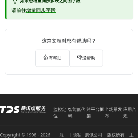
如果想增量同步多表之间的字段
请前往
增量同步字段
这篇文档对您有帮助吗？
👍
👎
有帮助
没帮助
监控定
智能低代
跨平台框
全场景发
应用合
位
码
架
布
规
Copyright © 1998 -
2026
服
隐私
腾讯公司
版权所有
主